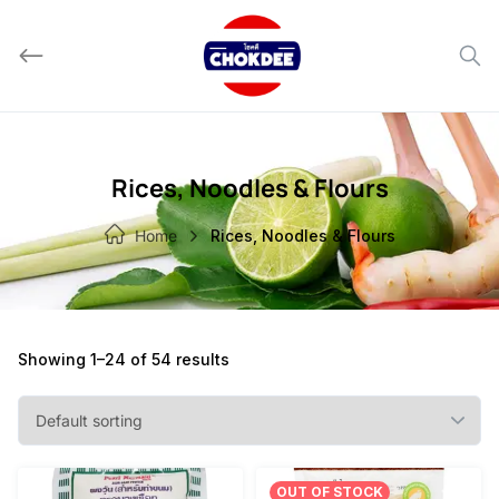
Skip
to
content
Rices, Noodles & Flours
Home
Rices, Noodles & Flours
Showing 1–24 of 54 results
OUT OF STOCK