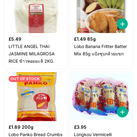
£
5.49
£
1.49
85g
LITTLE ANGEL THAI
Lobo Banana Fritter Batter
JASMINE MILAGROSA
Mix 85g แป้งชุบกล้วยแขก
RICE ข้าวหอมมะลิ 2KG.
OUT OF STOCK
£
1.89
200g
£
3.95
Lobo Panko Bread Crumbs
Longkou Vermicelli