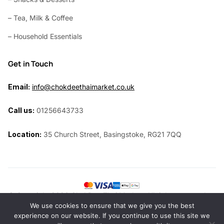
– Tea, Milk & Coffee
– Household Essentials
Get in Touch
Email:
info@chokdeethaimarket.co.uk
Call us:
01256643733
Location:
35 Church Street, Basingstoke, RG21 7QQ
© Copyright 2026 ChokDee Thai Market. All rights reserved.
We use cookies to ensure that we give you the best
Website by
Siri Design
experience on our website. If you continue to use this site we