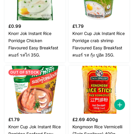
£
0.99
£
1.79
Knorr Jok Instant Rice
Knorr Cup Jok Instant Rice
Porridge Chicken
Porridge crab shrimp
Flavoured Easy Breakfast
Flavoured Easy Breakfast
คนอร์ รสไก่ 35G.
คนอร์ รส กุ้ง ปูอัด 35G.
OUT OF STOCK
£
1.79
£
2.69
400g
Knorr Cup Jok Instant Rice
Kongmoon Rice Vermicelli
Porridge Seafood Easy
(Twin Swallows) 400g