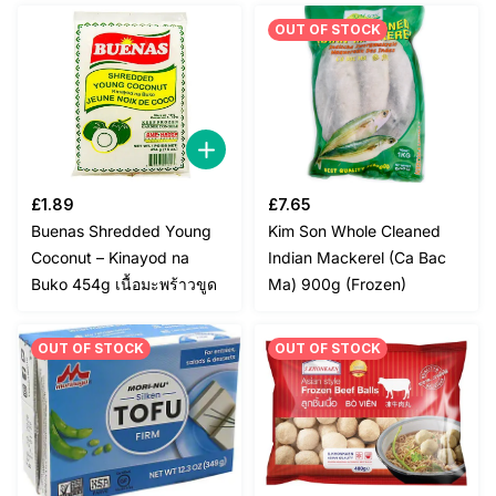
OUT OF STOCK
£
1.89
£
7.65
Buenas Shredded Young
Kim Son Whole Cleaned
Coconut – Kinayod na
Indian Mackerel (Ca Bac
Buko 454g เนื้อมะพร้าวขูด
Ma) 900g (Frozen)
OUT OF STOCK
OUT OF STOCK