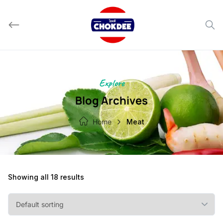
Skip
to
content
Explore
Blog Archives
Home
Meat
Showing all 18 results