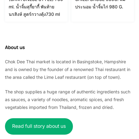
ml. น้ำจิ้มสุกี้ยากี้ พันท้าย
ประนอม น้ำจิ้มไก่ 980 G.
นรสิงห์ สูตร์กวางตุ้ง730 ml
About us
Chok Dee Thai market is located in Basingstoke, Hampshire
and is owned by the founder of a renowned Thai restaurant in
the area called the Lime Leaf restaurant (on top of town).
The shop supplies a huge range of authentic ingredients such
as sauces, a variety of noodles, aromatic spices, and fresh
vegetables imported from Thailand, frozen and dried.
Read full story about us